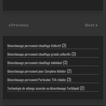
Previous
Next
3
3
Désembouage permanent chauffage Collectif
produits
3
3
Désembouage permanent chauffage grands collectifs
produits
3
3
Désembouage permanent chauffage individuel
produits
2
2
Désembouage permanent pour Complexe hôtelier
produits
3
3
Désembouage permanent Particulier TVA réduite
produits
2
2
Technologie de vidange associée au désembouage Techliquid
produits