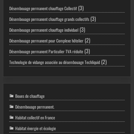
3
3
Désembouage permanent chauffage Collectif
produits
3
3
Désembouage permanent chauffage grands collectifs
produits
3
3
Désembouage permanent chauffage individuel
produits
2
2
Désembouage permanent pour Complexe hôtelier
produits
3
3
Désembouage permanent Particulier TVA réduite
produits
2
2
Technologie de vidange associée au désembouage Techliquid
produits
Boues de chauffage
Désembouage permanent.
Habitat collectif en France
Habitat énergie et écologie