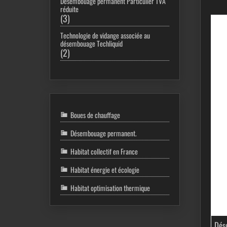
Désembouage permanent Particulier TVA
réduite
3
3
produits
Technologie de vidange associée au
désembouage Techliquid
2
2
produits
Boues de chauffage
Désembouage permanent.
Habitat collectif en France
Habitat énergie et écologie
Habitat optimisation thermique
Dés