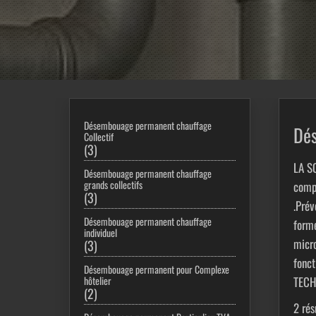
Désembouage permanent chauffage
Dés
Collectif
3
3
produits
LA S
Désembouage permanent chauffage
grands collectifs
comp
3
3
.Prév
produits
Désembouage permanent chauffage
formé
individuel
micr
3
3
produits
fonct
Désembouage permanent pour Complexe
TECH
hôtelier
2
2
produits
2 rés