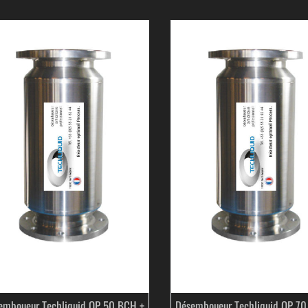
emboueur Techliquid OP 50 BCH +
Désemboueur Techliquid OP 70