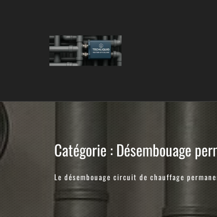
Skip
to
content
Catégorie :
Désembouage perm
Le désembouage circuit de chauffage permane