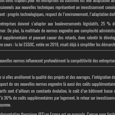
des défis majeurs pour les entreprises du bâtiment est leur adaptation au
ssionnels aux nouvelles techniques représentent un
investissement consé
ent : progrès technologiques, respect de l’environnement, l’adaptation doi
entreprises doivent s’adapter aux bouleversements législatifs, 25 % 
mer. De plus, la multitude de normes engendre une complexité administrat
il supplémentaire et pouvant causer des retards, donc ralentir le dévelo
en cours : la loi ESSOC, votée en 2018, visait déjà à simplifier les démarc
ouvelles normes influencent profondément la compétitivité des entreprise
si elles améliorent la qualité des projets et des ouvrages, l’intégration d
spect de ces nouvelles normes engendre là aussi des coûts supplémentaire
arifs sont d’ailleurs en constante évolution, le coût d’un bâtiment bass
u’à
36%
de coûts supplémentaires par logement, le retour sur investissem
oyenne.
glementation thermique (
RT
) en France est un exemple. Conçue pour limi