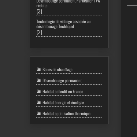
Désembouage permanent Particulier TVA
réduite
3
3
produits
Technologie de vidange associée au
désembouage Techliquid
2
2
produits
Boues de chauffage
Désembouage permanent.
Habitat collectif en France
Habitat énergie et écologie
Habitat optimisation thermique