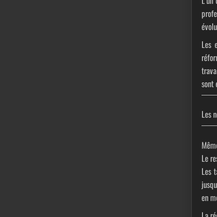
L’un 
profe
évolu
Les 
réfor
trava
sont 
Les n
Même 
Le re
Les t
jusq
en m
La ré