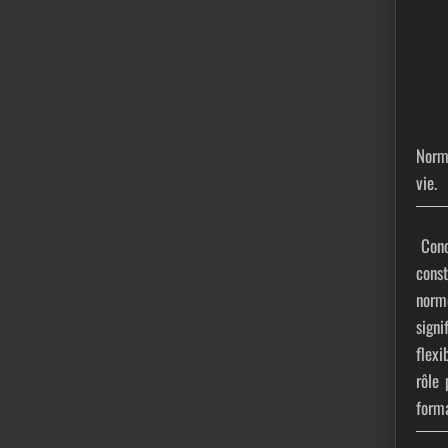
Norme
vie.
Conc
const
norme
signi
flexi
rôle
forma