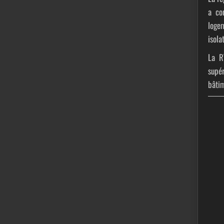
a co
logem
isola
La
R
supé
bâtim