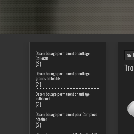
Désembouage permanent chauffage
Collectif
3
3
Tro
produits
Désembouage permanent chauffage
grands collectifs
3
3
produits
Désembouage permanent chauffage
individuel
3
3
produits
Désembouage permanent pour Complexe
hôtelier
2
2
produits