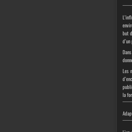
L’inf
envir
but d
d’un 
Dans 
donné
Les 
d’enc
publi
la fo
Adap