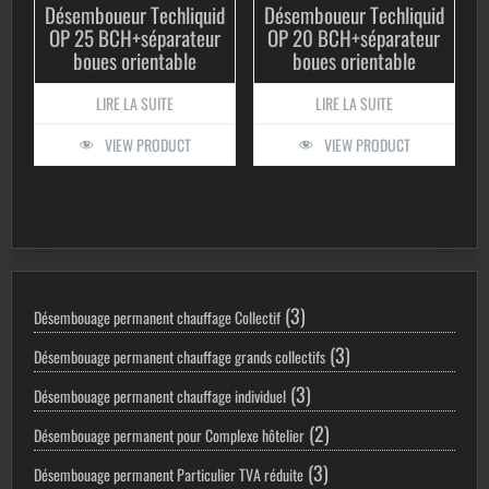
Désemboueur Techliquid
Désemboueur Techliquid
OP 25 BCH+séparateur
OP 20 BCH+séparateur
boues orientable
boues orientable
LIRE LA SUITE
LIRE LA SUITE
VIEW PRODUCT
VIEW PRODUCT
3
3
Désembouage permanent chauffage Collectif
produits
3
3
Désembouage permanent chauffage grands collectifs
produits
3
3
Désembouage permanent chauffage individuel
produits
2
2
Désembouage permanent pour Complexe hôtelier
produits
3
3
Désembouage permanent Particulier TVA réduite