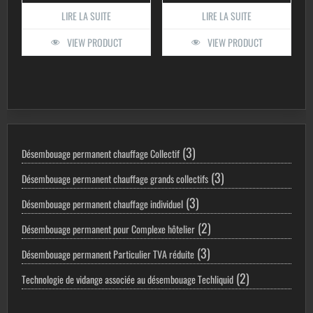
LIRE LA SUITE
LIRE LA SUITE
VIEW PRODUCT
VIEW PRODUCT
3
3
Désembouage permanent chauffage Collectif
produits
3
3
Désembouage permanent chauffage grands collectifs
produits
3
3
Désembouage permanent chauffage individuel
produits
2
2
Désembouage permanent pour Complexe hôtelier
produits
3
3
Désembouage permanent Particulier TVA réduite
produits
2
2
Technologie de vidange associée au désembouage Techliquid
produits