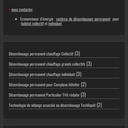
+
nous contacter
Economiseur d’énergie
systéme de désembouage permanent
pour
habitat collectif
et
individuel
3
3
Désembouage permanent chauffage Collectif
produits
3
3
Désembouage permanent chauffage grands collectifs
produits
3
3
Désembouage permanent chauffage individuel
produits
2
2
Désembouage permanent pour Complexe hôtelier
produits
3
3
Désembouage permanent Particulier TVA réduite
produits
2
2
Technologie de vidange associée au désembouage Techliquid
produits