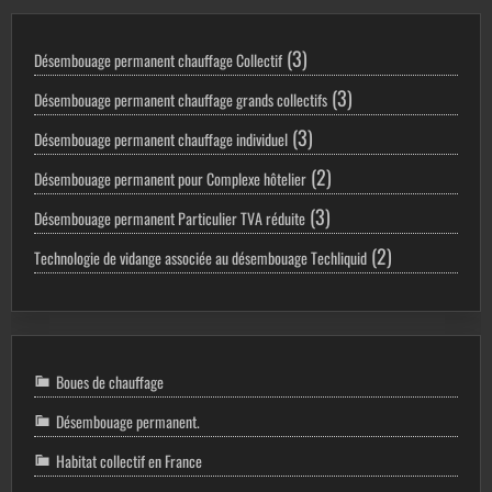
3
3
Désembouage permanent chauffage Collectif
produits
3
3
Désembouage permanent chauffage grands collectifs
produits
3
3
Désembouage permanent chauffage individuel
produits
2
2
Désembouage permanent pour Complexe hôtelier
produits
3
3
Désembouage permanent Particulier TVA réduite
produits
2
2
Technologie de vidange associée au désembouage Techliquid
produits
Boues de chauffage
Désembouage permanent.
Habitat collectif en France