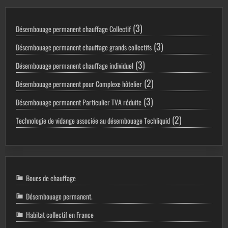
3
3
Désembouage permanent chauffage Collectif
produits
3
3
Désembouage permanent chauffage grands collectifs
produits
3
3
Désembouage permanent chauffage individuel
produits
2
2
Désembouage permanent pour Complexe hôtelier
produits
3
3
Désembouage permanent Particulier TVA réduite
produits
2
2
Technologie de vidange associée au désembouage Techliquid
produits
Boues de chauffage
Désembouage permanent.
Habitat collectif en France